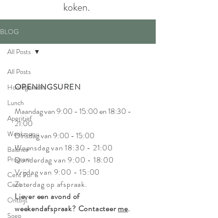
koken.
BLOG
All Posts
All Posts
OPENINGSUREN
Hoofdgerecht
Lunch
Maandag van 9:00 - 15:00 en 18:30 -
Aperitief
21:00
Weekmenu
Dinsdag van 9:00 - 15:00
Woensdag van 18:30 - 21:00
Balance
Program
Donderdag van 9:00 - 18:00
Vrijdag van 9:00 - 15:00
Cent Pur
Zaterdag op afspraak.
Cent
Liever een avond of
Ontbijt
weekendafspraak? Contacteer
me
.
Soep