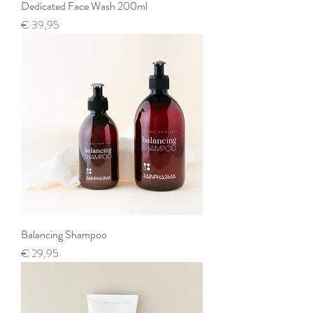
Dedicated Face Wash 200ml
Prijs
€ 39,95
Balancing Shampoo
Prijs
€ 29,95