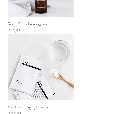
Room Spray Lemongrass
Prijs
€ 19,95
A.A.P. Anti Aging Powder
Prijs
€ 99,95