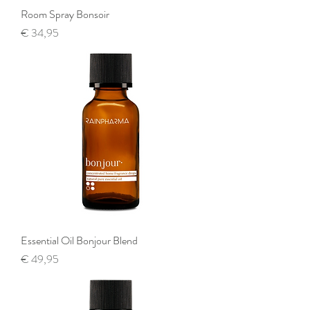
Room Spray Bonsoir
Prijs
€ 34,95
Essential Oil Bonjour Blend
Prijs
€ 49,95