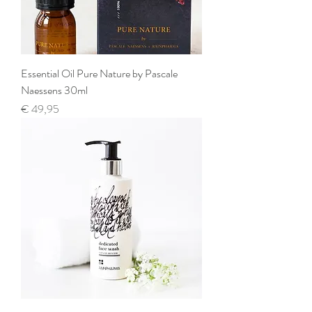
Essential Oil Pure Nature by Pascale
Naessens 30ml
Prijs
€ 49,95