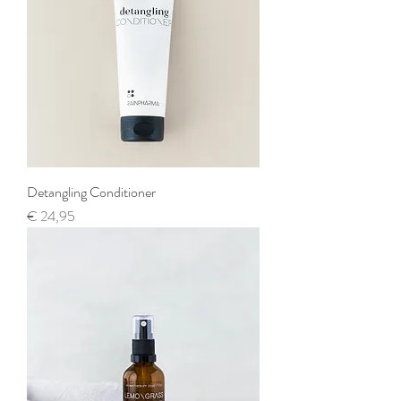
Detangling Conditioner
Prijs
€ 24,95