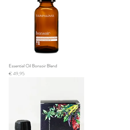
Essential Oil Bonsoir Blend
Prijs
€ 49,95