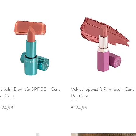
ip balm Bien-sûr SPF 50 - Cent
Snel overzicht
Velvet lippenstift Primrose - Cent
Snel overzicht
ur Cent
Pur Cent
ijs
Prijs
 24,99
€ 24,99