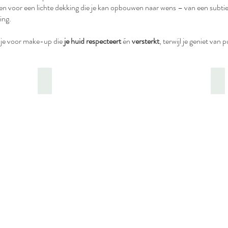
n voor een lichte dekking die je kan opbouwen naar wens – van een subtiel
ing.
 je voor make-up die
je huid respecteert
én
versterkt
, terwijl je geniet van
Gezicht
Pr