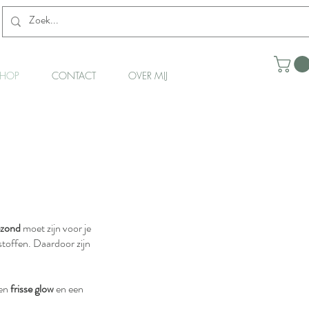
HOP
CONTACT
OVER MIJ
ezond
moet zijn voor je
 stoffen. Daardoor zijn
een
frisse glow
en een