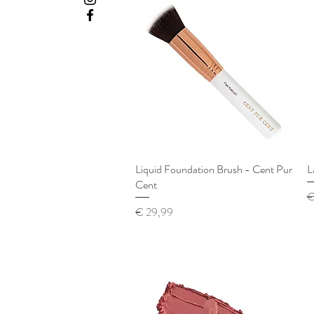
Liquid Foundation Brush - Cent Pur
Snel overzicht
L
Cent
N
€
Prijs
€ 29,99