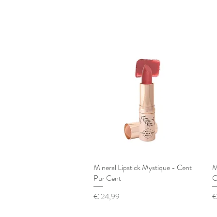
Mineral Lipstick Mystique - Cent
Snel overzicht
M
Pur Cent
C
Prijs
Pr
€ 24,99
€