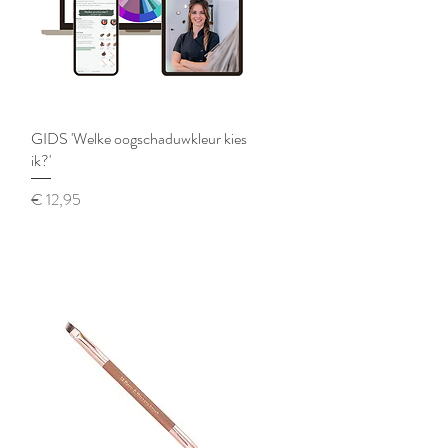
GIDS 'Welke oogschaduwkleur kies
Snel overzicht
ik?'
Prijs
€ 12,95