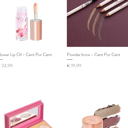
lower Lip Oil - Cent Pur Cent
Snel overzicht
Powder brow - Cent Pur Cent
Snel overzicht
ijs
Prijs
 24,99
€ 19,99