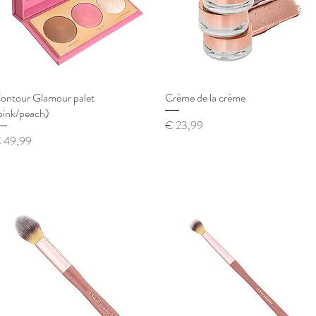
ontour Glamour palet
Snel overzicht
Crème de la crème
Snel overzicht
pink/peach)
Prijs
€ 23,99
ijs
 49,99