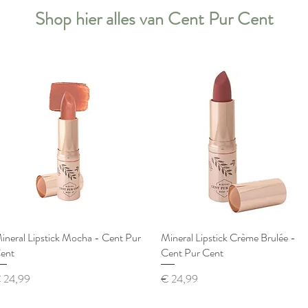
Shop hier alles van Cent Pur Cent
ineral Lipstick Mocha - Cent Pur
Snel overzicht
Mineral Lipstick Crème Brulée -
Snel overzicht
ent
Cent Pur Cent
ijs
Prijs
 24,99
€ 24,99