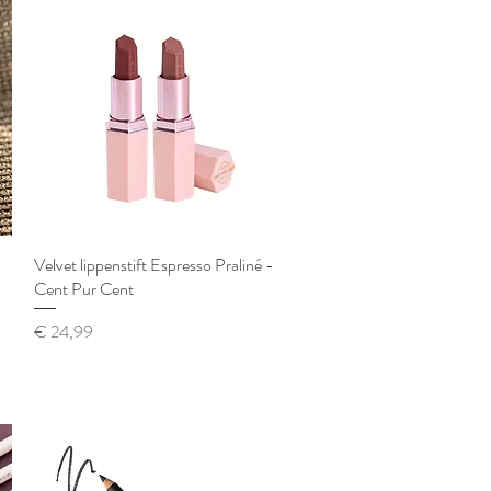
Velvet lippenstift Espresso Praliné -
Snel overzicht
Cent Pur Cent
Prijs
€ 24,99