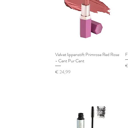
Velvet lippenstift Primrose Red Rose
Snel overzicht
F
- Cent Pur Cent
Pr
€
Prijs
€ 24,99