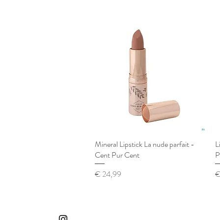
Mineral Lipstick La nude parfait -
Snel overzicht
L
Cent Pur Cent
P
Prijs
Pr
€ 24,99
€