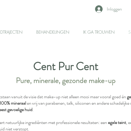
Inloggen
IDTRAJECTEN
BEHANDELINGEN
IK GA TROUWEN
S
Cent Pur Cent
Pure, minerale, gezonde make-up
tstaan vanuit de visie dat make-up niet alleen mooi maar vooral goed én
g
100% mineraal
en vrij van parabenen, talk, siliconen en andere schadelijke
est gevoelige huid
.
t natuurlijke ingrediënten met professionele resultaten: een
egale teint
, 
id niet verstopt.