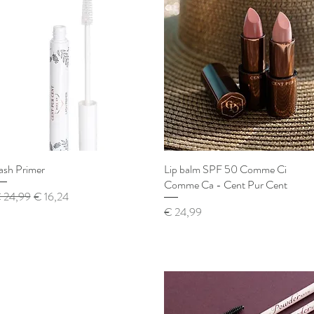
ash Primer
Snel overzicht
Lip balm SPF 50 Comme Ci
Snel overzicht
Comme Ca - Cent Pur Cent
ormale prijs
Verkoopprijs
 24,99
€ 16,24
Prijs
€ 24,99