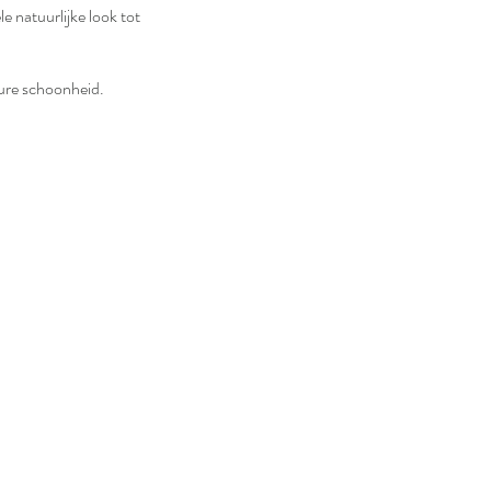
e natuurlijke look tot
 pure schoonheid.
ep & Prime