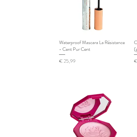
Waterproof Mascara La Résistance
Snel overzicht
C
- Cent Pur Cent
(
Prijs
Pr
€ 25,99
€