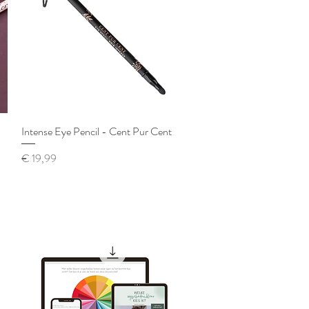
Intense Eye Pencil - Cent Pur Cent
Snel overzicht
Prijs
€ 19,99