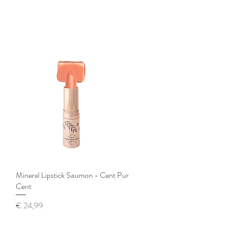
Mineral Lipstick Saumon - Cent Pur
Snel overzicht
Cent
Prijs
€ 24,99