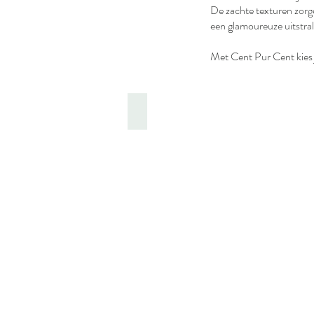
De zachte texturen zorge
een glamoureuze uitstral
Met Cent Pur Cent kies
Ogen