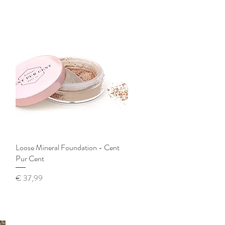
Loose Mineral Foundation - Cent
Snel overzicht
Pur Cent
Prijs
€ 37,99