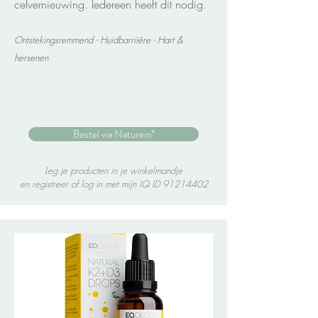
celvernieuwing. Iedereen heeft dit nodig.
Ontstekingsremmend - Huidbarriière - Hart &
hersenen
Bestel via Naturein*
Leg je producten in je winkelmandje
en registreer of log in met mijn IQ ID
91214402