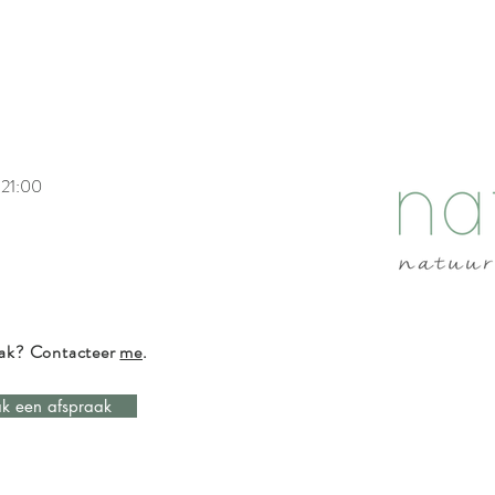
Snel overzicht
 21:00
aak? Contacteer
me
.
k een afspraak