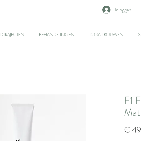
Inloggen
IDTRAJECTEN
BEHANDELINGEN
IK GA TROUWEN
S
F1 F
Mat
€ 49