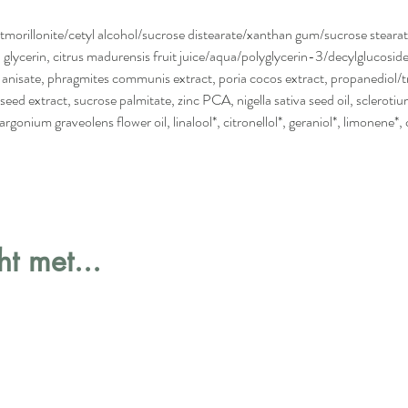
Dankzij e
lavendel 
ontmorillonite/cetyl alcohol/sucrose distearate/xanthan gum/sucrose steara
zuivere, 
, glycerin, citrus madurensis fruit juice/aqua/polyglycerin-3/decylglucosi
misschien
 anisate, phragmites communis extract, poria cocos extract, propanediol/t
de guava-
eed extract, sucrose palmitate, zinc PCA, nigella sativa seed oil, sclerotium
gelaatskl
argonium graveolens flower oil, linalool*, citronellol*, geraniol*, limonene*, ci
Hoe gebr
Reini
Clean
Breng 
Herhaa
t met...