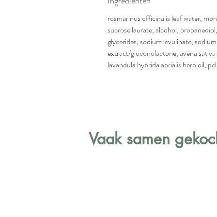
Ingrediënten
rosmarinus officinalis leaf water, m
sucrose laurate, alcohol, propanediol
glycerides, sodium levulinate, sodium
extract/gluconolactone, avena sativa s
lavandula hybrida abrialis herb oil, pel
Vaak samen gekoch