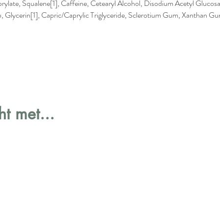
punt in c
rylate, Squalene[1], Caffeine, Cetearyl Alcohol, Disodium Acetyl Glucos
totdat he
 Glycerin[1], Capric/Caprylic Triglyceride, Sclerotium Gum, Xanthan Gu
ochtends 
gezicht.
10 ml.
t met...