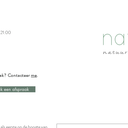
 21:00
aak? Contacteer
me
.
k een afspraak
n als eerste op de hoogte van