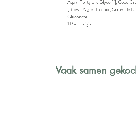
Aqua, Pentylene Glycol[1], Coco Cap
(Brown Algae) Extract, Ceramide Np,
Gluconate
1 Plant origin
Vaak samen gekoch