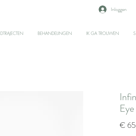
Inloggen
IDTRAJECTEN
BEHANDELINGEN
IK GA TROUWEN
S
Infi
Eye
€ 65