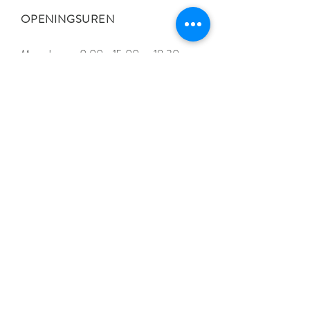
OPENINGSUREN
Maandag van 9:00 - 15:00 en 18:30 -
21:00
Dinsdag van 9:00 - 15:00
Woensdag van 18:30 - 21:00
Donderdag van 9:00 - 18:00
Vrijdag van 9:00 - 15:00
Zaterdag op afspraak.
Liever een avond of
weekendafspraak? Contacteer
me
.
Cadeaubon kopen
Maak een afspraak