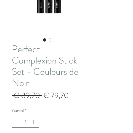
Perfect
Complexion Stick
Set - Couleurs de
Noir
Normale
Verkoopprijs
 € 89,70 
€ 79,70
prijs
Aantal
*