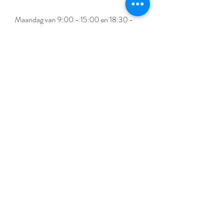
Maandag van 9:00 - 15:00 en 18:30 -
21:00
Dinsdag van 9:00 - 15:00
Woensdag van 18:30 - 21:00
Donderdag van 9:00 - 18:00
Vrijdag van 9:00 - 15:00
Zaterdag op afspraak.
Liever een avond of
weekendafspraak? Contacteer
me
.
Cadeaubon kopen
Maak een afspraak
Ik schrijf me in op de nieuwsbrief en ben als