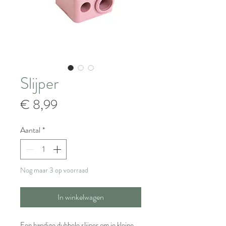
Slijper
Prijs
€ 8,99
Aantal
*
Nog maar 3 op voorraad
In winkelwagen
Een handige dubbele slijper om je kleine