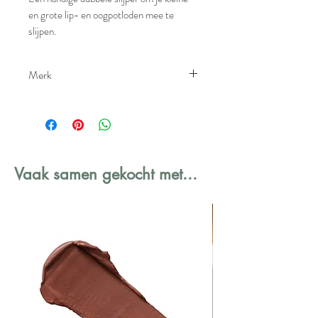
en grote lip- en oogpotloden mee te
slijpen.
Hoe gebruiken?
Merk
Duw het potlood in de opening, draai en
slijp tot de gewenste scherpte.
Cent Pur Cent
Vaak samen gekocht met...