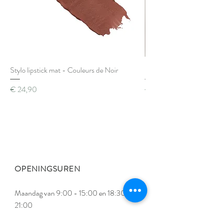
Stylo lipstick mat - Couleurs de Noir
Brush Cleanser - Couleu
Prijs
Prijs
€ 24,90
€ 22,90
OPENINGSUREN
Maandag van 9:00 - 15:00 en 18:30 -
21:00