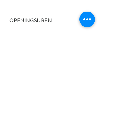
OPENINGSUREN
Maandag van 9:00 - 15:00 en 18:30 -
21:00
Dinsdag van 9:00 - 15:00
Woensdag van 18:30 - 21:00
Donderdag van 9:00 - 18:00
Vrijdag van 9:00 - 15:00
Zaterdag op afspraak.
Liever een avond of
weekendafspraak? Contacteer
me
.
Cadeaubon kopen
Maak een afspraak