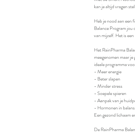
kan je altijd vragen ste
Heb je nood aan een f
Balance Program jou op
van mijzelf. Het is ee
Het RainPharma Balanc
meegenomen maar je ge
ideale programma voor 
- Meer energie
- Beter slapen
- Minder stress
- Soepele spieren
- Aanpak van je huid
- Hormonen in balans,
Een gezond lichaam en 
De RainPharma Balance 