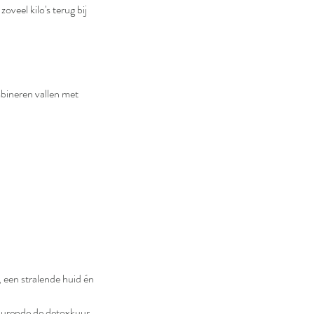
oveel kilo's terug bij
mbineren vallen met
, een stralende huid én
edurende de detoxkuur