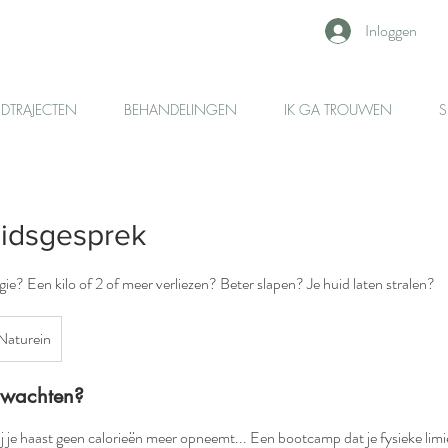
Inloggen
IDTRAJECTEN
BEHANDELINGEN
IK GA TROUWEN
S
idsgesprek
rgie? Een kilo of 2 of meer verliezen? Beter slapen? Je huid laten stralen?
Naturein
rwachten?
j je haast geen calorieën meer opneemt... Een bootcamp dat je fysieke limi