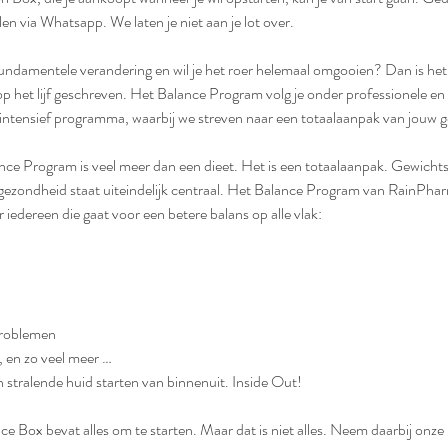
llen via Whatsapp. We laten je niet aan je lot over.
undamentele verandering en wil je het roer helemaal omgooien? Dan is he
 het lijf geschreven. Het Balance Program volg je onder professionele en 
n intensief programma, waarbij we streven naar een totaalaanpak van jouw 
e Program is veel meer dan een dieet. Het is een totaalaanpak. Gewichtsve
zondheid staat uiteindelijk centraal. Het Balance Program van RainPhar
iedereen die gaat voor een betere balans op alle vlak:
problemen
 en zo veel meer …
stralende huid starten van binnenuit. Inside Out!
Box bevat alles om te starten. Maar dat is niet alles. Neem daarbij onze 