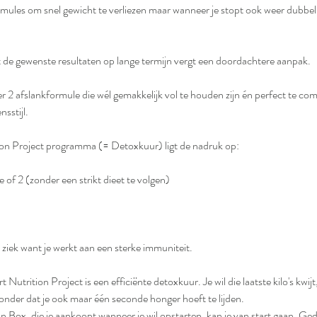
rmules om snel gewicht te verliezen maar wanneer je stopt ook weer dubbel z
de gewenste resultaten op lange termijn vergt een doordachtere aanpak.
 2 afslankformule die wél gemakkelijk vol te houden zijn én perfect te co
nsstijl.
on Project programma (= Detoxkuur) ligt de nadruk op:
je of 2 (zonder een strikt dieet te volgen)
 ziek want je werkt aan een sterke immuniteit.
trition Project is een efficiënte detoxkuur. Je wil die laatste kilo's kwijt
nder dat je ook maar één seconde honger hoeft te lijden.
n Box, die je aankoopt wanneer je wil opstarten, kan je van start gaan. G