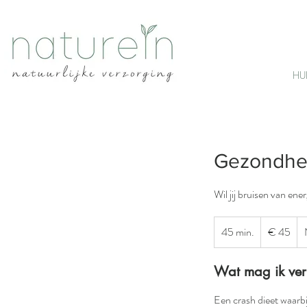
HU
Gezondhe
Wil jij bruisen van ene
45
45 min.
4
€ 45
euro
5
m
Wat mag ik ve
i
n
Een crash dieet waarbi