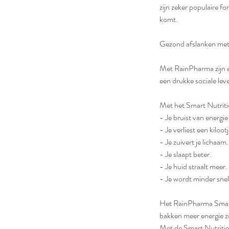
.
zijn zeker populaire fo
komt.
Gezond afslanken met 
Met RainPharma zijn er
een drukke sociale leve
Met het Smart Nutriti
- Je bruist van energie
- Je verliest een kiloot
- Je zuivert je lichaam.
- Je slaapt beter.
- Je huid straalt meer.
- Je wordt minder snel
Het RainPharma Smart Nu
bakken meer energie zo
Met de Smart Nutritio