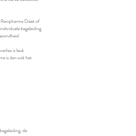
t Rainpharma Dieet of
individuele begeleiding
gezondheid.
rlies is leuk
ma is dan ook het
begeleiding, de