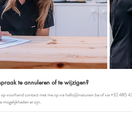
praak te annuleren of te wijzigen?
 op voorhand contact met me op via hallo@naturein.be of via +32 485 4
 mogelijkheden er zijn.