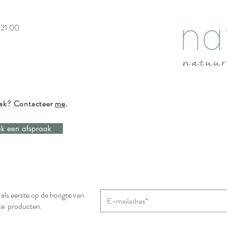
 21:00
aak? Contacteer
me
.
k een afspraak
n als eerste op de hoogte van
te producten.