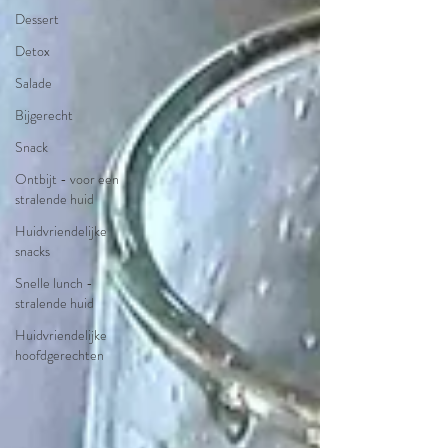
Dessert
Detox
Salade
Bijgerecht
Snack
Ontbijt - voor een
stralende huid
Huidvriendelijke
snacks
Snelle lunch -
stralende huid
Huidvriendelijke
hoofdgerechten