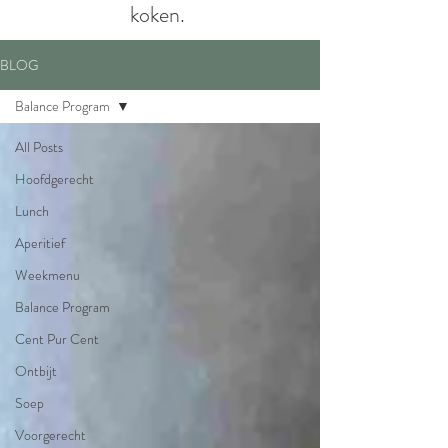
koken.
BLOG
Balance Program
All Posts
Hoofdgerecht
Lunch
Aperitief
Weekmenu
Balance Program
Cent Pur Cent
Ontbijt
Soep
Voorgerecht