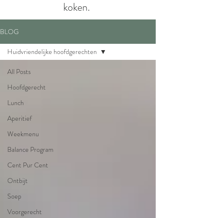
koken.
BLOG
Huidvriendelijke hoofdgerechten
All Posts
Hoofdgerecht
Lunch
Aperitief
Weekmenu
Balance Program
Cent Pur Cent
Ontbijt
Soep
Voorgerecht