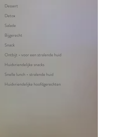
Dessert
Detox
Salade
Bijgerecht
Snack
Ontbijt - voor een stralende huid
Huidvriendelijke snacks
Snelle lunch - stralende huid
Huidvriendelijke hoofdgerechten