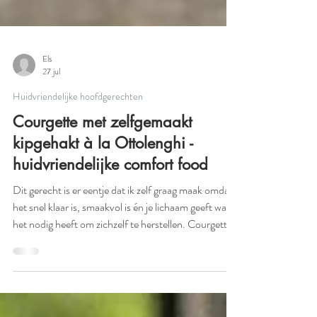
Els
27 jul
Huidvriendelijke hoofdgerechten
Courgette met zelfgemaakt
kipgehakt à la Ottolenghi -
huidvriendelijke comfort food
Dit gerecht is er eentje dat ik zelf graag maak omdat
het snel klaar is, smaakvol is én je lichaam geeft wat
het nodig heeft om zichzelf te herstellen. Courgette
voedt je darmen, kipgehakt levert de eiwitten voor je
huidcellen, en pijnboompitten geven de gezonde