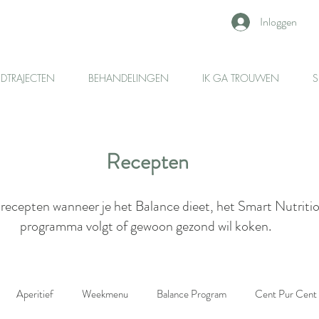
Inloggen
IDTRAJECTEN
BEHANDELINGEN
IK GA TROUWEN
S
Recepten
recepten wanneer je het Balance dieet, het Smart Nutriti
programma volgt of gewoon gezond wil koken.
Aperitief
Weekmenu
Balance Program
Cent Pur Cent