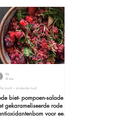
nde huid
Huidvriendelijke snacks
Els
17 mrt
lle lunch - stralende huid
de biet- pompoen-salade
t gekarameliseerde rode ui
antioxidantenbom voor een