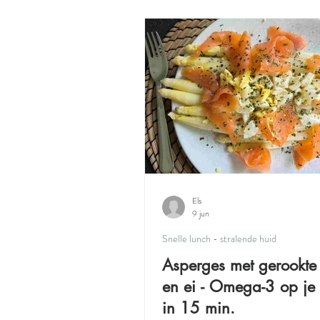
Voorgerecht
Dessert
Det
Snelle lunch - stralende huid
Hui
Els
9 jun
Snelle lunch - stralende huid
Asperges met gerookte
en ei - Omega-3 op je
in 15 min.