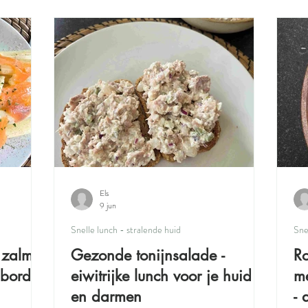
ox
Salade
Bijgerecht
Snack
Ontbijt - voor een strale
dvriendelijke hoofdgerechten
Els
9 jun
Snelle lunch - stralende huid
Sne
 zalm
Gezonde tonijnsalade -
Ro
 bord
eiwitrijke lunch voor je huid
me
en darmen
- 