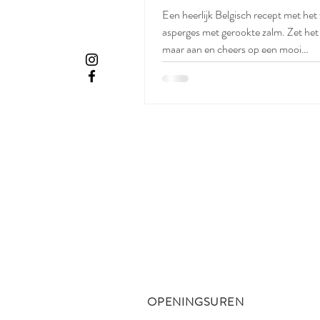
Een heerlijk Belgisch recept met het
asperges met gerookte zalm. Zet het
maar aan en cheers op een mooi
aspergeseizoen! Klaar in jawel... 15 
geeft Omega-3 wat ontstekingen d
Asperges zijn krachtige antioxidante
geven vitamine D en biotine die je h
binnenuit voeden. Ingrediënten (1p)
witte asperges (geschild) 100 g gero
zalm 2 eieren 1 tl olijfolie (5 ml) * 1 el
peterselie, fijngehakt Peper, Keltisch
OPENINGSUREN