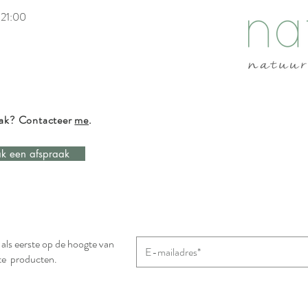
 21:00
aak? Contacteer
me
.
k een afspraak
n als eerste op de hoogte van
te producten.