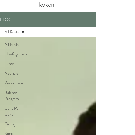
koken.
BLOG
All Posts
All Posts
Hoofdgerecht
Lunch
Aperitief
Weekmenu
Balance
Program
Cent Pur
Cent
Ontbijt
Soep