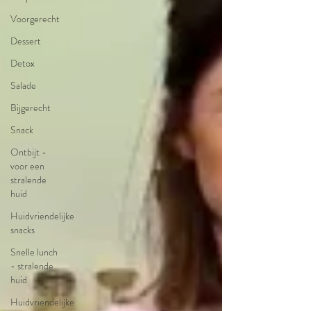
Voorgerecht
Dessert
Detox
Salade
Bijgerecht
Snack
Ontbijt -
voor een
stralende
huid
Huidvriendelijke
snacks
Snelle lunch
- stralende
huid
Huidvriendelijke