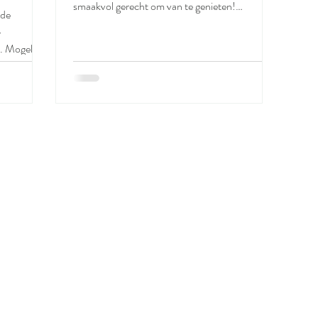
smaakvol gerecht om van te genieten!
nde
Ingrediënten...
-
. Mogelijk
het blog. Ik
mchi te eten
denen.
ken? dat
 een half
ksensatie.