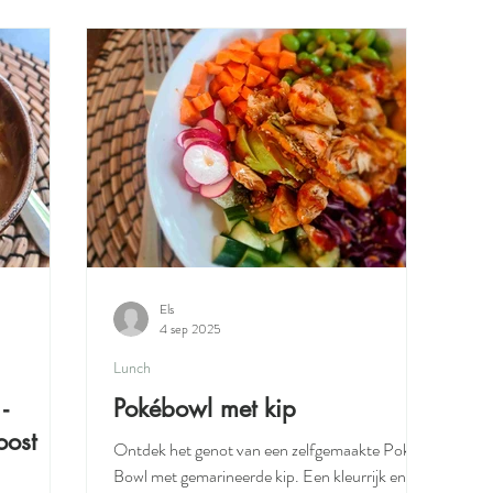
ox
Salade
Bijgerecht
Snack
Ontbijt - voor een strale
dvriendelijke hoofdgerechten
Els
4 sep 2025
Lunch
-
Pokébowl met kip
oost
Ontdek het genot van een zelfgemaakte Poké
Bowl met gemarineerde kip. Een kleurrijk en