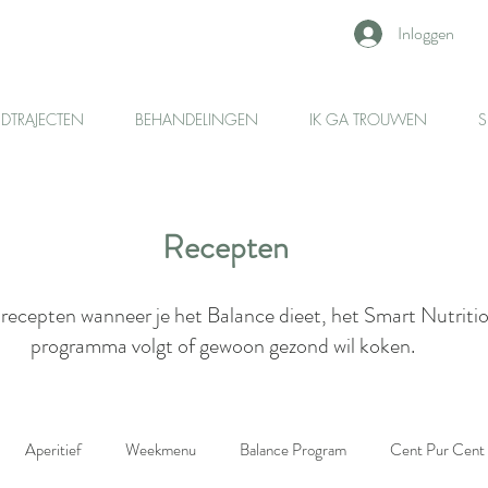
Inloggen
IDTRAJECTEN
BEHANDELINGEN
IK GA TROUWEN
S
Recepten
recepten wanneer je het Balance dieet, het Smart Nutriti
programma volgt of gewoon gezond wil koken.
Aperitief
Weekmenu
Balance Program
Cent Pur Cent