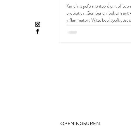
Kimchi is gefermenteerd en vol leve
probiotica. Gember en look zijn anti
inflammatoir. Witte kool geeft vezels
het meest huidvriendelijke recept op 
probeer al een hele poos elke dag ki
omwille van heel wat gezondheidsre
Maar dat je ook kimchisoep kan ma
was nieuw voor me. Indien je klaargemaakte
kimchi koopt, is deze maaltijdsoep in
uurtje klaar. Een supergezonde smaa
Ingrediënten (2p) 1 el kokosolie * 3
OPENINGSUREN