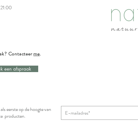
 21:00
aak? Contacteer
me
.
k een afspraak
n als eerste op de hoogte van
te producten.