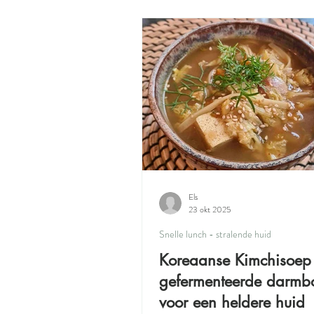
Voorgerecht
Dessert
Det
Snelle lunch - stralende huid
Hui
Els
23 okt 2025
Snelle lunch - stralende huid
Koreaanse Kimchisoep 
gefermenteerde darmb
voor een heldere huid