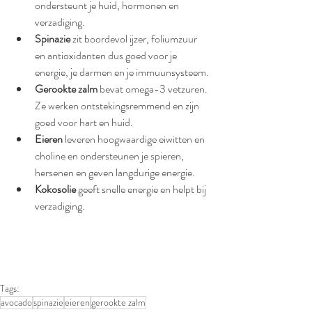
ondersteunt je huid, hormonen en 
verzadiging.
Spinazie
 zit boordevol ijzer, foliumzuur 
en antioxidanten dus goed voor je 
energie, je darmen en je immuunsysteem.
Gerookte zalm
 bevat omega-3 vetzuren. 
Ze werken ontstekingsremmend en zijn 
goed voor hart en huid.
Eieren
 leveren hoogwaardige eiwitten en 
choline en ondersteunen je spieren, 
hersenen en geven langdurige energie.
Kokosolie
 geeft snelle energie en helpt bij 
verzadiging.
Tags:
avocado
spinazie
eieren
gerookte zalm