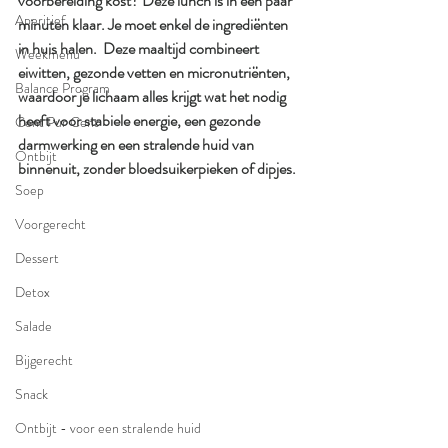
voorbereiding kost? Deze lunch is in een paar 
Aperitief
minuten klaar. Je moet enkel de ingrediënten 
in huis halen.  Deze maaltijd combineert 
Weekmenu
eiwitten, gezonde vetten en micronutriënten, 
Balance Program
waardoor je lichaam alles krijgt wat het nodig 
heeft voor stabiele energie, een gezonde 
Cent Pur Cent
darmwerking en een stralende huid van 
Ontbijt
binnenuit, zonder bloedsuikerpieken of dipjes.
Soep
Voorgerecht
Dessert
Detox
Salade
Bijgerecht
Snack
Ontbijt - voor een stralende huid