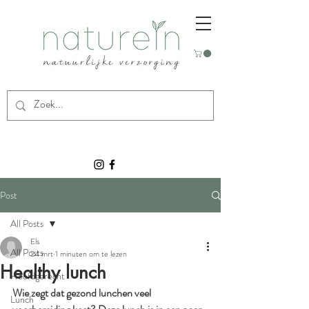
Post
All Posts
Els
All Posts
24 mrt
1 minuten om te lezen
Healthy lunch
Hoofdgerecht
Wie zegt dat gezond lunchen veel 
Lunch