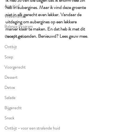
Ik heb zo van die dagen dat ik enorm veel zin 
Aperitief
heb in aubergines. Maar ik vind deze groente 
niet in elk gerecht even lekker. Vandaar de 
Weekmenu
uitdaging om aubergines op een lekkere 
Balance Program
manier klaar te maken. En dat heb ik met dit 
recept gevonden. Benieuwd? Lees gauw mee.
Cent Pur Cent
Ontbijt
Soep
Voorgerecht
Dessert
Detox
Salade
Bijgerecht
Snack
Ontbijt - voor een stralende huid