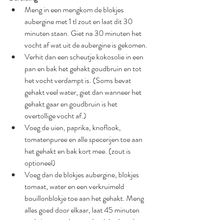
Meng in een mengkom de blokjes 
aubergine met 1 tl zout en laat dit 30 
minuten staan. Giet na 30 minuten het 
vocht af wat uit de aubergine is gekomen.
Verhit dan een scheutje kokosolie in een 
pan en bak het gehakt goudbruin en tot 
het vocht verdampt is. (Soms bevat 
gehakt veel water, giet dan wanneer het 
gehakt gaar en goudbruin is het 
overtollige vocht af.)
Voeg de uien, paprika, knoflook, 
tomatenpuree en alle specerijen toe aan 
het gehakt en bak kort mee. (zout is 
optioneel)
Voeg dan de blokjes aubergine, blokjes 
tomaat, water en een verkruimeld 
bouillonblokje toe aan het gehakt. Meng 
alles goed door elkaar, laat 45 minuten 