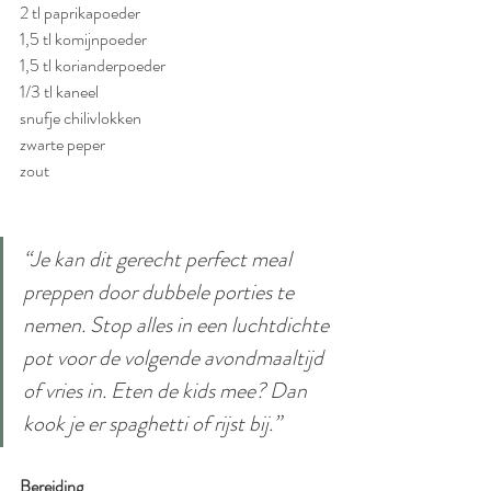
2 tl paprikapoeder
1,5 tl komijnpoeder
1,5 tl korianderpoeder
1/3 tl kaneel
snufje chilivlokken
zwarte peper
zout
“Je kan dit gerecht perfect meal 
preppen door dubbele porties te 
nemen. Stop alles in een luchtdichte 
pot voor de volgende avondmaaltijd 
of vries in. Eten de kids mee? Dan 
kook je er spaghetti of rijst bij.”
Bereiding