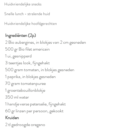
Huidvriendelijke snacks
Snelle lunch - stralende huid
Huidvriendelijke hoofdgerechten
Ingrediënten (2p)
2 Bio aubergines, in blokjes van 2 cm gesneden
500 gr Bio filet americain
1 ui, gesnipperd
3 teentjes look, fijngehakt
500 gram tomaten, in blokjes gesneden
1 paprika, in blokjes gesneden
70 gram tomatenpuree
1 groentebouillonblokje
350 ml water
1 handje verse peterselie, fijngehakt
60 gr linzen per persoon, gekookt
Kruiden
2 tl gedroogde oregano