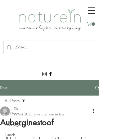
Post
All Posts
Els
All Posts
23 okt 2025
2 minuten om te lezen
Auberginestoof
Hoofdgerecht
Lunch