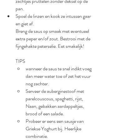
zachtjes pruttelen zonder deksel op de 
pan. 
Spoel de linzen en kook ze intussen gaar 
en giet af.
Breng de saus op smaak met eventueel 
extra peper en/of zout. Bestrooi met de 
fijngehakte peterselie. Eet smakelijk!
TIPS
wanneer de saus te snel indikt voeg 
dan meer water toe of zet het vuur 
nog zachter.
Serveer de auberginestoof met 
parelcouscous, spaghetti, rijst, 
Naan, gebakken aardappeltjes, 
brood of een salade. 
Probeer er eens een sausje van 
Griekse Yoghurt bij. Heerlijke 
combinatie.