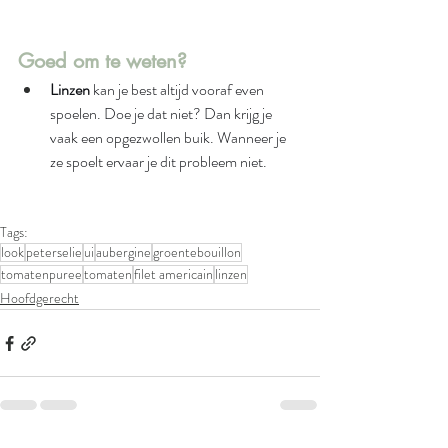
Goed om te weten?
Linzen
 kan je best altijd vooraf even 
spoelen. Doe je dat niet? Dan krijg je 
vaak een opgezwollen buik. Wanneer je 
ze spoelt ervaar je dit probleem niet. 
Tags:
look
peterselie
ui
aubergine
groentebouillon
tomatenpuree
tomaten
filet americain
linzen
Hoofdgerecht