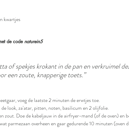
n kwartjes
met de code 
naturein5
ta of spekjes krokant in de pan en verkruimel de
r een zoute, knapperige toets.”
beetgaar, voeg de laatste 2 minuten de erwtjes toe.
 look, za'atar, pitten, noten, basilicum en 2 olijfolie.
en zout. Doe de kabeljauw in de airfryer-mand (of de oven) en b
 wat parmezaan overheen en gaar gedurende 10 minuten (oven du