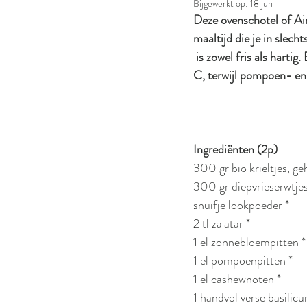
Bijgewerkt op:
18 jun
Deze ovenschotel of Air
maaltijd die je in slec
 is zowel fris als hart
C, terwijl pompoen- e
Ingrediënten (2p)
300 gr bio krieltjes, ge
300 gr diepvrieserwtje
snuifje lookpoeder *
2 tl za'atar *
1 el zonnebloempitten *
1 el pompoenpitten *
1 el cashewnoten *
1 handvol verse basilic