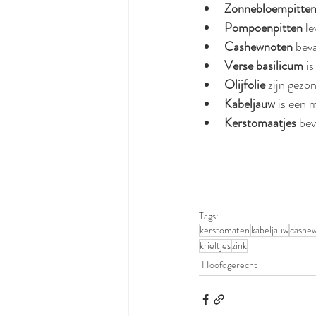
Zonnebloempitte
Pompoenpitten
 l
Cashewnoten 
beva
Verse basilicum
 i
Olijfolie
 zijn gezo
Kabeljauw
 is een
Kerstomaatjes 
bev
Tags:
kerstomaten
kabeljauw
cashe
krieltjes
zink
Hoofdgerecht