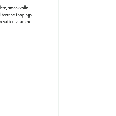
chte, smaakvolle 
diterrane toppings 
bevatten vitamine 