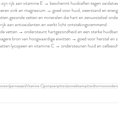
n
 zijn rijk aan vitamine E → beschermt huidcellen tegen oxidatiev
everen zink en magnesium → goed voor huid, weerstand en energ
tten gezonde vetten en mineralen die hart en zenuwstelsel onde
s rijk aan antioxidanten en werkt licht ontstekingsremmend.
nde vetten → ondersteunt hartgezondheid en een sterke huidbarr
 magere bron van hoogwaardige eiwitten → goed voor herstel en 
atten lycopeen en vitamine C → ondersteunen huid en celbesc
wnoten
parmezaan
Vitamine C
pompoenpitten
zonnebloempitten
hormoononders