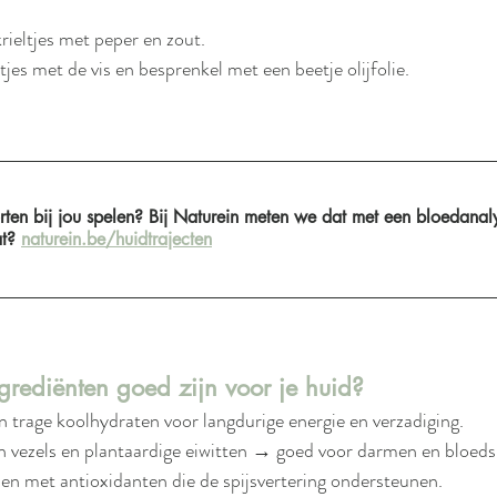
rieltjes met peper en zout.
wtjes met de vis en besprenkel met een beetje olijfolie.
rten bij jou spelen? Bij Naturein meten we dat met een bloedana
t? 
naturein.be/huidtrajecten
ediënten goed zijn voor je huid?
en trage koolhydraten voor langdurige energie en verzadiging.
aan vezels en plantaardige eiwitten → goed voor darmen en bloeds
den met antioxidanten die de spijsvertering ondersteunen.