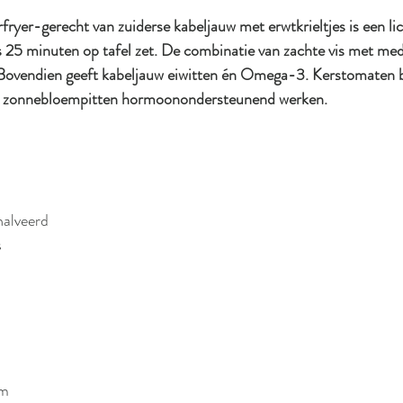
fryer-gerecht van zuiderse kabeljauw met erwtkrieltjes is een li
hts 25 minuten op tafel zet. De combinatie van zachte vis met me
ig. Bovendien geeft kabeljauw eiwitten én Omega-3. Kerstomaten 
n zonnebloempitten hormoonondersteunend werken.
halveerd
s
um