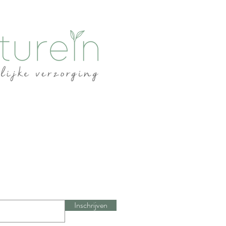
lde gele paprika
Inschrijven