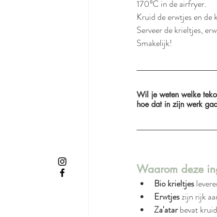
170°C in de airfryer.
Kruid de erwtjes en de k
Serveer de krieltjes, er
Smakelijk!
Wil je weten welke teko
hoe dat in zijn werk gaa
Waarom deze ingr
Bio krieltjes
 lever
Erwtjes 
zijn rijk 
Za'atar
 bevat krui