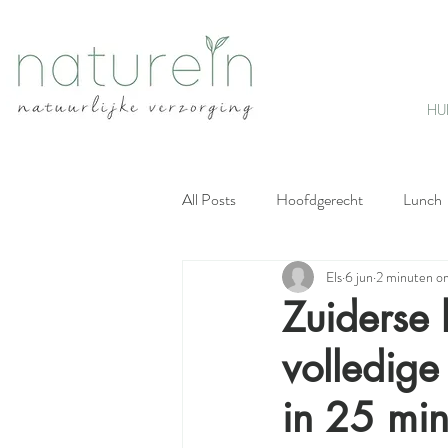
HU
All Posts
Hoofdgerecht
Lunch
Els
6 jun
2 minuten om
Soep
Voorgerecht
Desse
Zuiderse 
volledige
Huidvriendelijke snacks
Snelle 
in 25 min