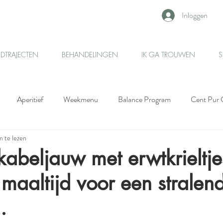
Inloggen
IDTRAJECTEN
BEHANDELINGEN
IK GA TROUWEN
S
Aperitief
Weekmenu
Balance Program
Cent Pur 
 te lezen
rt
Detox
Salade
Bijgerecht
Snack
Ontbijt -
kabeljauw met erwtkrieltje
 maaltijd voor een stralen
lunch - stralende huid
Huidvriendelijke hoofdgerechten
.