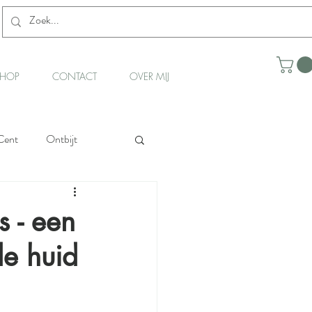
HOP
CONTACT
OVER MIJ
Cent
Ontbijt
 voor een stralende huid
s - een
de huid