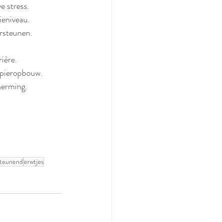
e stress.
ieniveau.
rsteunen.
ière.
spieropbouw.
herming.
teunend
erwtjes