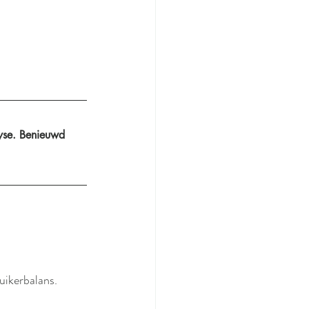
lyse. Benieuwd 
uikerbalans.