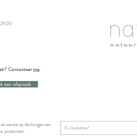
 21:00
Gevu
Gebakken prei met feta à la
Pascale - Vitamine C-bom voor
je huid
aak? Contacteer
me
.
k een afspraak
n als eerste op de hoogte van
te producten.