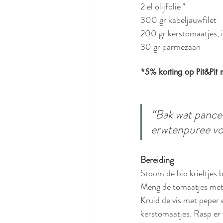
2 el olijfolie *
300 gr kabeljauwfilet
200 gr kerstomaatjes, i
30 gr parmezaan
*5% korting op Pit&Pit 
“Bak wat pancet
erwtenpuree voo
Bereiding
Stoom de bio krieltjes 
Meng de tomaatjes met de
Kruid de vis met peper 
kerstomaatjes. Rasp er