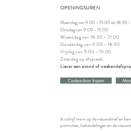
OPENINGSUREN
Maandag van 9:00 - 15:00 en 18:30 -
Dinsdag van 9:00 - 15:00
Woensdag van 18:30 - 21:00
Donderdag van 9:00 - 18:00
Geroosterde groenten - een
Vrijdag van 9:00 - 15:00
vezelrijke maaltijd voor een
Zaterdag op afspraak.
stralende huid
Liever een avond of weekendafspr
Cadeaubon kopen
Maa
Ik schrijf me in op de nieuwsbrief en be
promoties, behandelingen en de nieuws