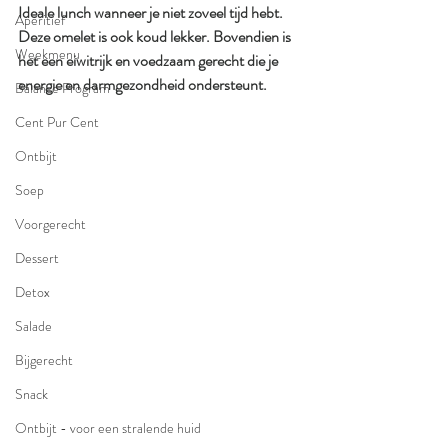
Ideale lunch wanneer je niet zoveel tijd hebt. 
Aperitief
Deze omelet is ook koud lekker. Bovendien is 
Weekmenu
het een eiwitrijk en voedzaam gerecht die je 
energie en darmgezondheid ondersteunt.
Balance Program
Cent Pur Cent
Ontbijt
Soep
Voorgerecht
Dessert
Detox
Salade
Bijgerecht
Snack
Ontbijt - voor een stralende huid