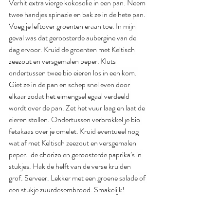
Verhit extra vierge kokosolie in een pan. Neem 
twee handjes spinazie en bak ze in de hete pan. 
Voeg je leftover groenten eraan toe. In mijn 
geval was dat geroosterde aubergine van de 
dag ervoor. Kruid de groenten met Keltisch 
zeezout en versgemalen peper. Kluts 
ondertussen twee bio eieren los in een kom. 
Giet ze in de pan en schep snel even door 
elkaar zodat het eimengsel egaal verdeeld 
wordt over de pan. Zet het vuur laag en laat de 
eieren stollen. Ondertussen verbrokkel je bio 
fetakaas over je omelet. Kruid eventueel nog 
wat af met Keltisch zeezout en versgemalen 
peper.  de chorizo en geroosterde paprika’s in 
stukjes. Hak de helft van de verse kruiden 
grof. Serveer. Lekker met een groene salade of 
een stukje zuurdesembrood. Smakelijk!