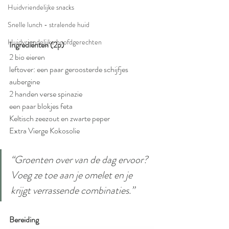
Huidvriendelijke snacks
Snelle lunch - stralende huid
Huidvriendelijke hoofdgerechten
Ingrediënten (2p)
2 bio eieren
leftover: een paar geroosterde schijfjes 
aubergine
2 handen verse spinazie
een paar blokjes feta
Keltisch zeezout en zwarte peper
Extra Vierge Kokosolie
“Groenten over van de dag ervoor? 
Voeg ze toe aan je omelet en je 
krijgt verrassende combinaties.”
Bereiding