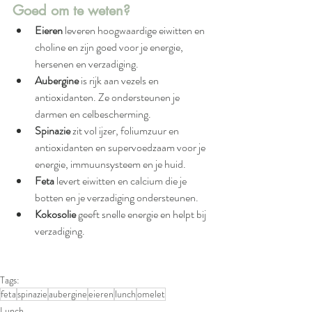
Goed om te weten?
Eieren
 leveren hoogwaardige eiwitten en 
choline en zijn goed voor je energie, 
hersenen en verzadiging.
Aubergine
 is rijk aan vezels en 
antioxidanten. Ze ondersteunen je 
darmen en celbescherming.
Spinazie 
zit vol ijzer, foliumzuur en 
antioxidanten en supervoedzaam voor je 
energie, immuunsysteem en je huid.
Feta
 levert eiwitten en calcium die je 
botten en je verzadiging ondersteunen.
Kokosolie
 geeft snelle energie en helpt bij 
verzadiging.
Tags:
feta
spinazie
aubergine
eieren
lunch
omelet
Lunch